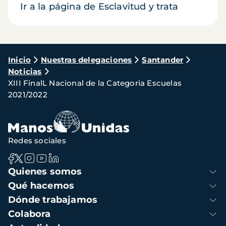
Ir a la página de Esclavitud y trata
Ruta
Inicio
Nuestras delegaciones
Santander
Noticias
de
XIII FinalL Nacional de la Categoria Escuelas
navegación
2021/2022
Redes sociales
Navegación
Quienes somos
principal
Qué hacemos
Dónde trabajamos
Colabora