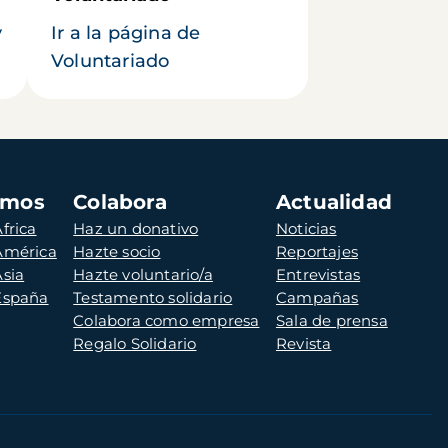
y
Ir a la página de
Voluntariado
amos
Colabora
Actualidad
frica
Haz un donativo
Noticias
 América
Hazte socio
Reportajes
Asia
Hazte voluntario/a
Entrevistas
 España
Testamento solidario
Campañas
Colabora como empresa
Sala de prensa
Regalo Solidario
Revista