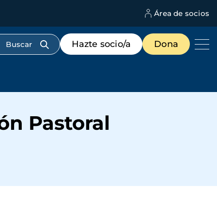
Área de socios
M
d
c
Menú
Hazte socio/a
Dona
d
de
us
destacados
cabecera
ón Pastoral