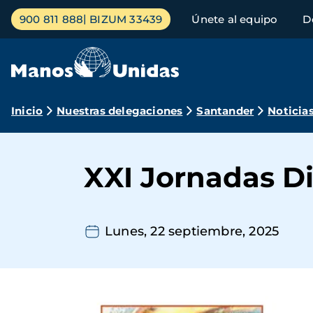
Pasar
Menú
900 811 888
BIZUM 33439
Únete al equipo
D
al
principal
contenido
principal
Ruta
Inicio
Nuestras delegaciones
Santander
Noticia
de
navegación
XXI Jornadas D
Lunes, 22 septiembre, 2025