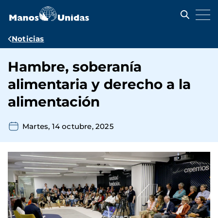
Pasar
al
contenido
principal
Ruta
Noticias
de
Hambre, soberanía
navegación
alimentaria y derecho a la
alimentación
Martes, 14 octubre, 2025