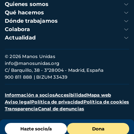
Navegación
Quienes somos
principal
Qué hacemos
Dónde trabajamos
Colabora
Actualidad
Información
© 2026 Manos Unidas
de
info@manosunidas.org
contacto
C/ Barquillo, 38 - 3º28004 - Madrid, España
900 811 888
BIZUM 33439
Menú
Información a socios
Accesibilidad
Mapa web
secundario
Aviso legal
Política de privacidad
Política de cookies
Transparencia
Canal de denuncias
Menú
Hazte socio/a
Dona
de