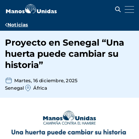
Pasar
al
contenido
principal
Ruta
Noticias
de
Proyecto en Senegal “Una
navegación
huerta puede cambiar su
historia”
Martes, 16 diciembre, 2025
Senegal
África