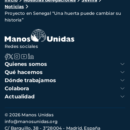
Ruta
Noticias
de
Proyecto en Senegal “Una huerta puede cambiar su
navegación
historia”
Redes sociales
Navegación
Quienes somos
principal
Qué hacemos
Dónde trabajamos
Colabora
Actualidad
Información
© 2026 Manos Unidas
de
info@manosunidas.org
contacto
C/ Barquillo, 38 - 3º28004 - Madrid, España