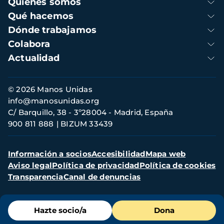
Quienes somos
principal
Qué hacemos
Dónde trabajamos
Colabora
Actualidad
Información
© 2026 Manos Unidas
de
info@manosunidas.org
contacto
C/ Barquillo, 38 - 3º28004 - Madrid, España
900 811 888
BIZUM 33439
Menú
Información a socios
Accesibilidad
Mapa web
secundario
Aviso legal
Política de privacidad
Política de cookies
Transparencia
Canal de denuncias
Menú
Hazte socio/a
Dona
de