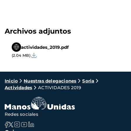
Archivos adjuntos
actividades_2019.pdf
(2.04 MB)
Ruta
Inicio
Nuestras delegaciones
Soria
Actividades
ACTIVIDADES 2019
de
navegación
Redes sociales
Navegación