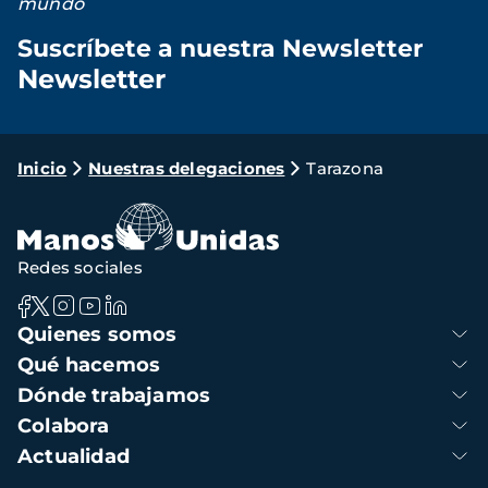
mundo
Suscríbete a nuestra Newsletter
Newsletter
Loading...
Ruta
Inicio
Nuestras delegaciones
Tarazona
de
navegación
Redes sociales
Navegación
Quienes somos
principal
Qué hacemos
Dónde trabajamos
Colabora
Actualidad