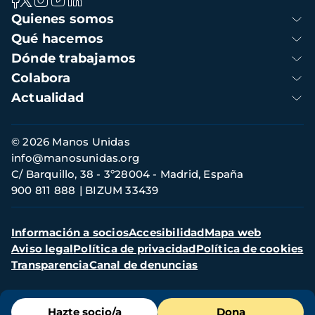
Navegación
Quienes somos
principal
Qué hacemos
Dónde trabajamos
Colabora
Actualidad
Información
© 2026 Manos Unidas
de
info@manosunidas.org
contacto
C/ Barquillo, 38 - 3º28004 - Madrid, España
900 811 888
BIZUM 33439
Menú
Información a socios
Accesibilidad
Mapa web
secundario
Aviso legal
Política de privacidad
Política de cookies
Transparencia
Canal de denuncias
Menú
Hazte socio/a
Dona