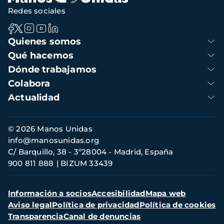
Redes sociales
Navegación
Quienes somos
principal
Qué hacemos
Dónde trabajamos
Colabora
Actualidad
Información
© 2026 Manos Unidas
de
info@manosunidas.org
contacto
C/ Barquillo, 38 - 3º28004 - Madrid, España
900 811 888
BIZUM 33439
Menú
Información a socios
Accesibilidad
Mapa web
secundario
Aviso legal
Política de privacidad
Política de cookies
Transparencia
Canal de denuncias