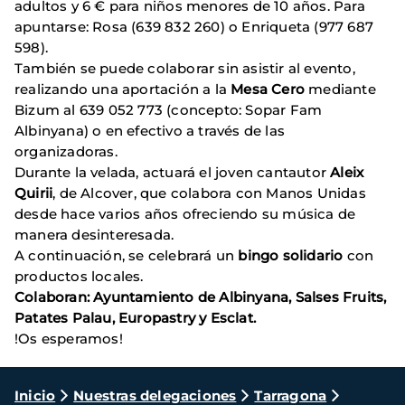
adultos y 6 € para niños menores de 10 años. Para
apuntarse: Rosa (639 832 260) o Enriqueta (977 687
598).
También se puede colaborar sin asistir al evento,
realizando una aportación a la
Mesa Cero
mediante
Bizum al 639 052 773 (concepto: Sopar Fam
Albinyana) o en efectivo a través de las
organizadoras.
Durante la velada, actuará el joven cantautor
Aleix
Quirii
, de Alcover, que colabora con Manos Unidas
desde hace varios años ofreciendo su música de
manera desinteresada.
A continuación, se celebrará un
bingo solidario
con
productos locales.
Colaboran: Ayuntamiento de Albinyana, Salses Fruits,
Patates Palau, Europastry y Esclat.
!Os esperamos!
Ruta
Inicio
Nuestras delegaciones
Tarragona