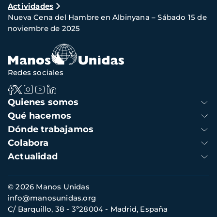
Actividades
de
Nueva Cena del Hambre en Albinyana – Sábado 15 de
navegación
noviembre de 2025
Redes sociales
Navegación
Quienes somos
principal
Qué hacemos
Dónde trabajamos
Colabora
Actualidad
Información
© 2026 Manos Unidas
de
info@manosunidas.org
contacto
C/ Barquillo, 38 - 3º28004 - Madrid, España