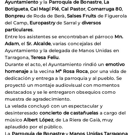
Ayuntamiento
y la
Parroquia de Bonastre
,
La
Botigueta
,
Cal Magí Pié
,
Cal Pastor
,
Comarruga 80
,
Bonpreu
de Roda de Berà,
Salses Fruits
de Figuerola
del Camp,
Europastry
de Sarral y
diversos
particulares
.
Entre los asistentes se encontraban el párroco
Mn.
Adam
, el
Sr. Alcalde
, varias concejalas del
Ayuntamiento y la delegada de Manos Unidas en
Tarragona,
Teresa Feliu
.
Durante el acto, el Ayuntamiento rindió un
emotivo
homenaje
a la vecina
Mª Rosa Roca
, por una vida de
dedicación y entrega a la parroquia y al pueblo. Se
proyectó un montaje audiovisual con momentos
destacados y se le entregaron obsequios como
muestra de agradecimiento.
La velada concluyó con un espectacular y
desinteresado
concierto de castañuelas
a cargo del
músico
Albert López
, de La Riera de Gaià, muy
aplaudido por el público.
La
Parroquia de Bonastre
y
Manos Unidas Tarragona