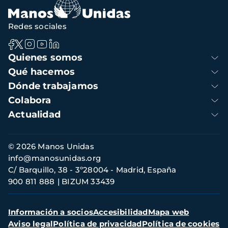
Redes sociales
Navegación
Quienes somos
principal
Qué hacemos
Dónde trabajamos
Colabora
Actualidad
Información
© 2026 Manos Unidas
de
info@manosunidas.org
contacto
C/ Barquillo, 38 - 3º28004 - Madrid, España
900 811 888
BIZUM 33439
Menú
Información a socios
Accesibilidad
Mapa web
secundario
Aviso legal
Política de privacidad
Política de cookies