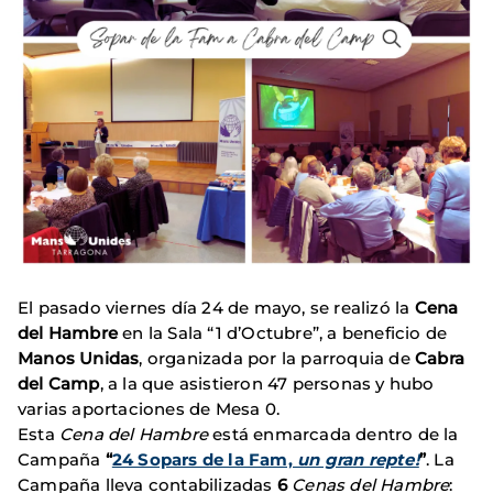
El pasado viernes día 24 de mayo, se realizó la
Cena
del Hambre
en la Sala “1 d’Octubre”, a beneficio de
Manos Unidas
, organizada por la parroquia de
Cabra
del Camp
, a la que asistieron 47 personas y hubo
varias aportaciones de Mesa 0.
Esta
Cena del Hambre
está enmarcada dentro de la
Campaña
“
24 Sopars de la Fam,
un gran repte!
”
. La
Campaña lleva contabilizadas
6
Cenas del Hambre
: