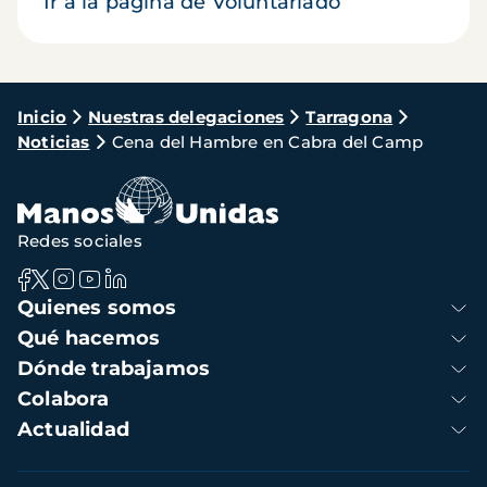
Ir a la página de Voluntariado
Ruta
Inicio
Nuestras delegaciones
Tarragona
Noticias
Cena del Hambre en Cabra del Camp
de
navegación
Redes sociales
Navegación
Quienes somos
principal
Qué hacemos
Dónde trabajamos
Colabora
Actualidad