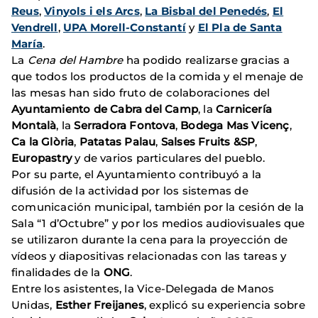
Reus
,
Vinyols i els Arcs
,
La Bisbal del Penedés
,
El
Vendrell
,
UPA Morell-Constantí
y
El Pla de Santa
María
.
La
Cena del Hambre
ha podido realizarse gracias a
que todos los productos de la comida y el menaje de
las mesas han sido fruto de colaboraciones del
Ayuntamiento de Cabra del Camp
, la
Carnicería
Montalà
, la
Serradora Fontova
,
Bodega Mas Vicenç
,
Ca la Glòria
,
Patatas Palau
,
Salses Fruits &SP
,
Europastry
y de varios particulares del pueblo.
Por su parte, el Ayuntamiento contribuyó a la
difusión de la actividad por los sistemas de
comunicación municipal, también por la cesión de la
Sala “1 d’Octubre” y por los medios audiovisuales que
se utilizaron durante la cena para la proyección de
vídeos y diapositivas relacionadas con las tareas y
finalidades de la
ONG
.
Entre los asistentes, la Vice-Delegada de Manos
Unidas,
Esther Freijanes
, explicó su experiencia sobre