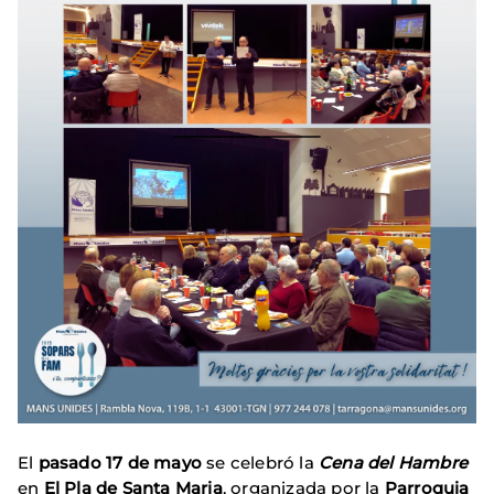
El
pasado 17 de mayo
se celebró la
Cena del Hambre
en
El Pla de Santa Maria
, organizada por la
Parroquia