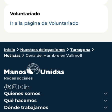
Voluntariado
Ir a la página de Voluntariado
Ruta
Inicio
Nuestras delegaciones
Tarragona
Noticias
Cena del Hambre en Vallmoll
de
navegación
Redes sociales
Navegación
Quienes somos
principal
Qué hacemos
Dónde trabajamos