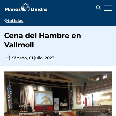
Pasar
al
contenido
principal
Ruta
Noticias
de
Cena del Hambre en
navegación
Vallmoll
Sábado, 01 julio, 2023