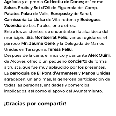
Agrícola
y el propio
Col·lectiu de Dones
; así como
Salses Fruits
y
Set d’Oli
de Figuerola del Camp,
Patates Palau
de Valls,
Europastry
de Sarral,
Carnisseria La Lluïsa
de Vila-rodona y
Bodegues
Visendra
de Les Pobles, entre otros.
Entre los asistentes, se encontraban la alcaldesa del
municipio,
Sra. Montserrat Feliu
, varios regidores, el
párroco
Mn. Jaume Gené
, y la Delegada de Manos
Unidas en Tarragona,
Teresa Feliu
.
Después de la cena, el músico y cantante
Aleix Quirii
,
de Alcover, ofreció un pequeño
concierto
de forma
altruista, que fue muy aplaudido por los presentes.
La
parroquia de El Pont d’Armentera
y
Manos Unidas
agradecen, un año más, la generosa participación de
todas las personas, entidades y comercios
implicados, así como el apoyo del Ayuntamiento.
¡Gracias por compartir!