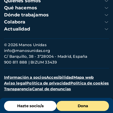
Quienes somos
principal
Qué hacemos
Dónde trabajamos
Colabora
Actualidad
Información
© 2026 Manos Unidas
de
info@manosunidas.org
contacto
C/ Barquillo, 38 - 3º28004 - Madrid, España
900 811 888
BIZUM 33439
Menú
Información a socios
Accesibilidad
Mapa web
secundario
Aviso legal
Política de privacidad
Política de cookies
Transparencia
Canal de denuncias
Menú
Hazte socio/a
Dona
de
destacados