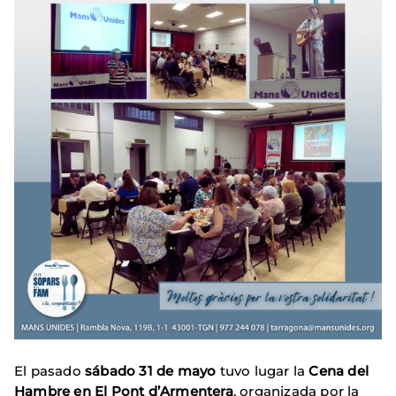
El pasado
sábado 31 de mayo
tuvo lugar la
Cena del
Hambre en El Pont d’Armentera
, organizada por la