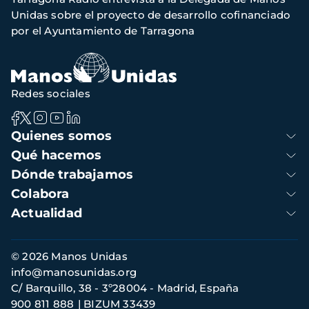
navegación
Unidas sobre el proyecto de desarrollo cofinanciado
por el Ayuntamiento de Tarragona
Redes sociales
Navegación
Quienes somos
principal
Qué hacemos
Dónde trabajamos
Colabora
Actualidad
Información
© 2026 Manos Unidas
de
info@manosunidas.org
contacto
C/ Barquillo, 38 - 3º28004 - Madrid, España
900 811 888
BIZUM 33439