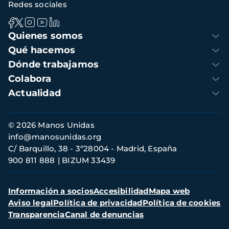
Redes sociales
Navegación
Quienes somos
principal
Qué hacemos
Dónde trabajamos
Colabora
Actualidad
Información
© 2026 Manos Unidas
de
info@manosunidas.org
contacto
C/ Barquillo, 38 - 3º28004 - Madrid, España
900 811 888
BIZUM 33439
Menú
Información a socios
Accesibilidad
Mapa web
secundario
Aviso legal
Política de privacidad
Política de cookies
Transparencia
Canal de denuncias