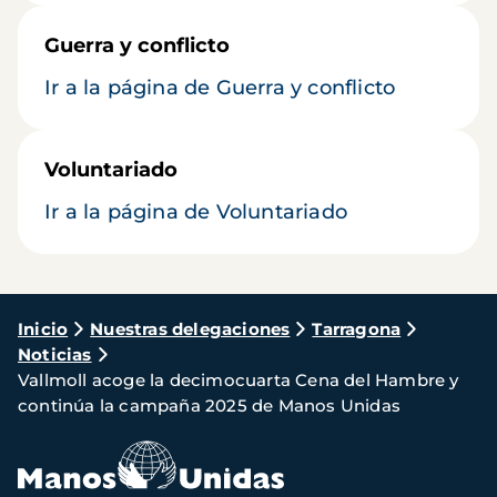
Guerra y conflicto
Ir a la página de Guerra y conflicto
Voluntariado
Ir a la página de Voluntariado
Ruta
Inicio
Nuestras delegaciones
Tarragona
Noticias
de
Vallmoll acoge la decimocuarta Cena del Hambre y
navegación
continúa la campaña 2025 de Manos Unidas