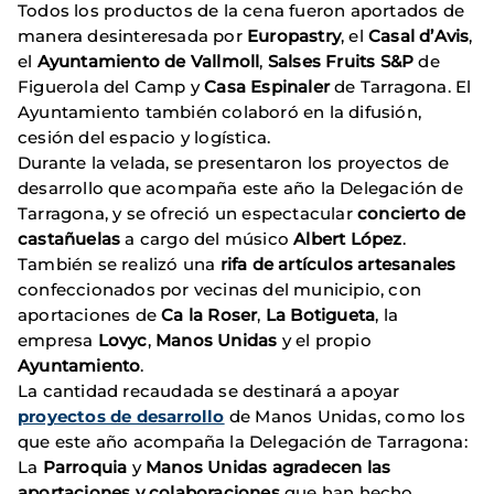
Todos los productos de la cena fueron aportados de
manera desinteresada por
Europastry
, el
Casal d’Avis
,
el
Ayuntamiento de Vallmoll
,
Salses Fruits S&P
de
Figuerola del Camp y
Casa Espinaler
de Tarragona. El
Ayuntamiento también colaboró en la difusión,
cesión del espacio y logística.
Durante la velada, se presentaron los proyectos de
desarrollo que acompaña este año la Delegación de
Tarragona, y se ofreció un espectacular
concierto de
castañuelas
a cargo del músico
Albert López
.
También se realizó una
rifa de artículos artesanales
confeccionados por vecinas del municipio, con
aportaciones de
Ca la Roser
,
La Botigueta
, la
empresa
Lovyc
,
Manos Unidas
y el propio
Ayuntamiento
.
La cantidad recaudada se destinará a apoyar
proyectos de desarrollo
de Manos Unidas, como los
que este año acompaña la Delegación de Tarragona:
La
Parroquia
y
Manos Unidas
agradecen las
aportaciones y colaboraciones
que han hecho