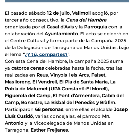
El pasado sábado
12 de julio
,
Vallmoll
acogió, por
tercer año consecutivo, la
Cena del Hambre
organizada por el
Casal d’Avis
y la
Parroquia
con la
colaboración del
Ayuntamiento
. El acto se celebró en
el Centre Cultural y forma parte de la Campaña 2025
de la Delegación de Tarragona de Manos Unidas, bajo
el lema “
¿Y tú, compartes?
”.
Con esta Cena del Hambre, la campaña 2025 suma
ya
catorce cenas
celebradas hasta la fecha, tras las
realizadas en
Reus, Vinyols i els Arcs, Falset,
Masllorenç, El Vendrell, El Pla de Santa Maria, La
Pobla de Mafumet (UPA Constantí-El Morell),
Figuerola del Camp, El Pont d’Armentera, Cabra del
Camp, Bonastre, La Bisbal del Penedès y Bràfim
.
Participaron
68 personas
, entre ellas el alcalde
Josep
Lluís Cusidó
, varias concejalas, el párroco
Mn.
Antonio
y la Vicedelegada de Manos Unidas en
Tarragona,
Esther Freijanes
.