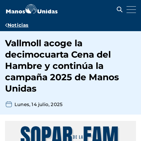
Pasar
al
contenido
principal
Ruta
Noticias
de
Vallmoll acoge la
navegación
decimocuarta Cena del
Hambre y continúa la
campaña 2025 de Manos
Unidas
Lunes, 14 julio, 2025