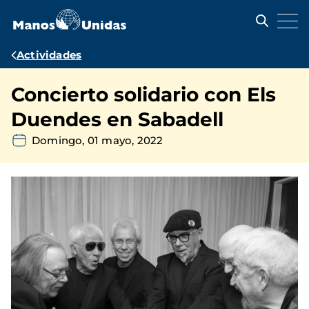
Pasar
al
contenido
principal
Ruta
Actividades
de
Concierto solidario con Els
navegación
Duendes en Sabadell
Domingo, 01 mayo, 2022