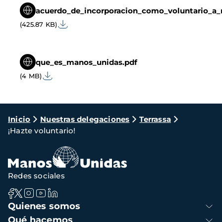
acuerdo_de_incorporacion_como_voluntario_a_
(425.87 KB)
que_es_manos_unidas.pdf
(4 MB)
Ruta
Inicio
Nuestras delegaciones
Terrassa
¡Hazte voluntario!
de
navegación
Redes sociales
Navegación
Quienes somos
principal
Qué hacemos