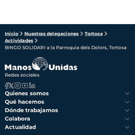
Ruta
Inicio
Nuestras delegaciones
Tortosa
Actividades
de
BINGO SOLIDARI a la Parroquia dels Dolors, Tortosa
navegación
Redes sociales
Navegación
Quienes somos
principal
Qué hacemos
Dónde trabajamos
Colabora
Actualidad