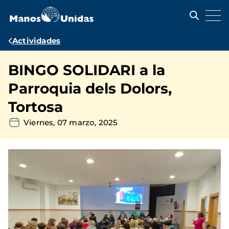
Pasar
al
contenido
principal
Ruta
Actividades
de
BINGO SOLIDARI a la
navegación
Parroquia dels Dolors,
Tortosa
Viernes, 07 marzo, 2025