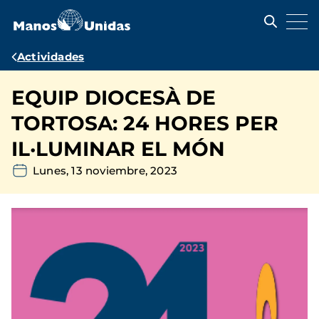
Pasar
al
contenido
principal
Ruta
Actividades
de
EQUIP DIOCESÀ DE
navegación
TORTOSA: 24 HORES PER
IL·LUMINAR EL MÓN
Lunes, 13 noviembre, 2023