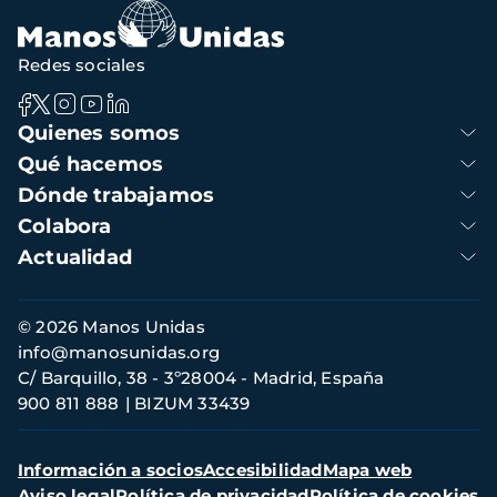
Redes sociales
Navegación
Quienes somos
principal
Qué hacemos
Dónde trabajamos
Colabora
Actualidad
Información
© 2026 Manos Unidas
de
info@manosunidas.org
contacto
C/ Barquillo, 38 - 3º28004 - Madrid, España
900 811 888
BIZUM 33439
Menú
Información a socios
Accesibilidad
Mapa web
secundario
Aviso legal
Política de privacidad
Política de cookies