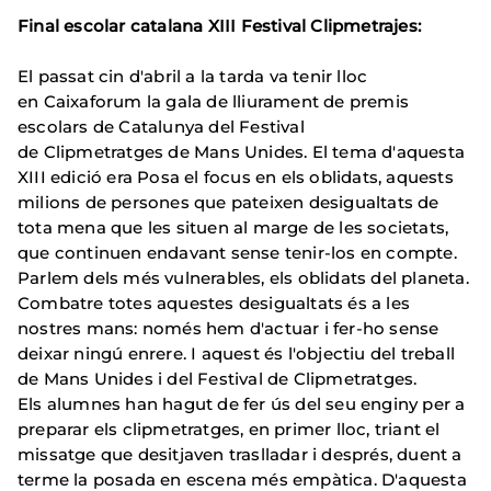
Final escolar catalana XIII Festival Clipmetrajes:
El passat cin d'abril a la tarda va tenir lloc
en Caixaforum la gala de lliurament de premis
escolars de Catalunya del Festival
de Clipmetratges de Mans Unides. El tema d'aquesta
XIII edició era Posa el focus en els oblidats, aquests
milions de persones que pateixen desigualtats de
tota mena que les situen al marge de les societats,
que continuen endavant sense tenir-los en compte.
Parlem dels més vulnerables, els oblidats del planeta.
Combatre totes aquestes desigualtats és a les
nostres mans: només hem d'actuar i fer-ho sense
deixar ningú enrere. I aquest és l'objectiu del treball
de Mans Unides i del Festival de Clipmetratges.
Els alumnes han hagut de fer ús del seu enginy per a
preparar els clipmetratges, en primer lloc, triant el
missatge que desitjaven traslladar i després, duent a
terme la posada en escena més empàtica. D'aquesta