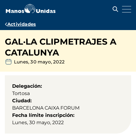
Pasar
al
contenido
principal
Ruta
Actividades
de
GAL·LA CLIPMETRAJES A
navegación
CATALUNYA
Lunes, 30 mayo, 2022
Delegación
Tortosa
Ciudad
BARCELONA CAIXA FORUM
Fecha límite inscripción
Lunes, 30 mayo, 2022