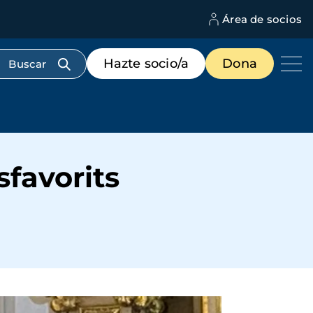
Área de socios
M
d
c
Menú
Hazte socio/a
Dona
d
de
us
destacados
cabecera
sfavorits