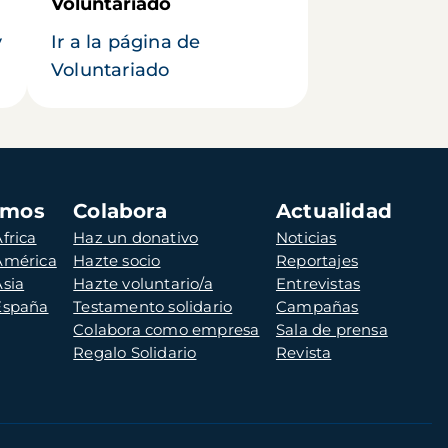
Voluntariado
y
Ir a la página de
Voluntariado
amos
Colabora
Actualidad
frica
Haz un donativo
Noticias
 América
Hazte socio
Reportajes
Asia
Hazte voluntario/a
Entrevistas
 España
Testamento solidario
Campañas
Colabora como empresa
Sala de prensa
Regalo Solidario
Revista