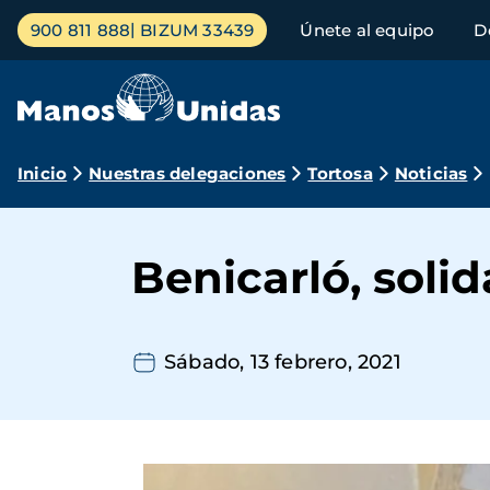
Pasar
Menú
900 811 888
BIZUM 33439
Únete al equipo
D
al
principal
contenido
principal
Ruta
Inicio
Nuestras delegaciones
Tortosa
Noticias
de
navegación
Benicarló, soli
Sábado, 13 febrero, 2021