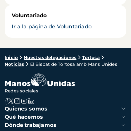
Voluntariado
Ir a la página de Voluntariado
Ruta
Inicio
Nuestras delegaciones
Tortosa
Noticias
El Bisbat de Tortosa amb Mans Unides
de
navegación
Redes sociales
Navegación
Quienes somos
principal
Qué hacemos
Dónde trabajamos