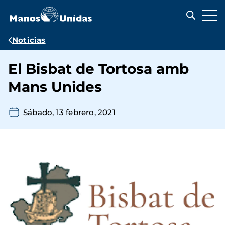
Pasar
al
contenido
principal
Ruta
Noticias
de
El Bisbat de Tortosa amb
navegación
Mans Unides
Sábado, 13 febrero, 2021