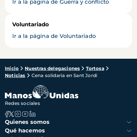
Ir a la página de Guerra y conflicto
Voluntariado
Ir a la página de Voluntariado
Ruta
Inicio
Nuestras delegaciones
Tortosa
Noticias
Cena solidaria en Sant Jordi
de
navegación
Redes sociales
Navegación
Quienes somos
principal
Qué hacemos