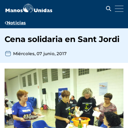
Pasar
al
contenido
principal
Ruta
Noticias
de
Cena solidaria en Sant Jordi
navegación
Miércoles, 07 junio, 2017