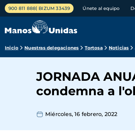
Pasar
Menú
900 811 888
BIZUM 33439
Únete al equipo
D
al
principal
contenido
principal
Ruta
Inicio
Nuestras delegaciones
Tortosa
Noticias
de
navegación
JORNADA ANUAL 
condemna a l'ob
Miércoles, 16 febrero, 2022