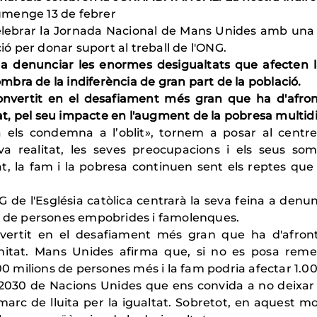
umenge 13 de febrer
lebrar la Jornada Nacional de Mans Unides amb una co
ció per donar suport al treball de l'ONG.
a denunciar les enormes desigualtats que afecten l
'ombra de la indiferència de gran part de la població.
convertit en el desafiament més gran que ha d'afro
t, pel seu impacte en l'augment de la pobresa multid
 els condemna a l’oblit», tornem a posar al centr
eva realitat, les seves preocupacions i els seus s
, la fam i la pobresa continuen sent els reptes que
de l'Església catòlica centrarà la seva feina a denun
ns de persones empobrides i famolenques.
onvertit en el desafiament més gran que ha d'afron
tat. Mans Unides afirma que, si no es posa remei
 milions de persones més i la fam podria afectar 1.0
 2030 de Nacions Unides que ens convida a no deixar
c de lluita per la igualtat. Sobretot, en aquest m