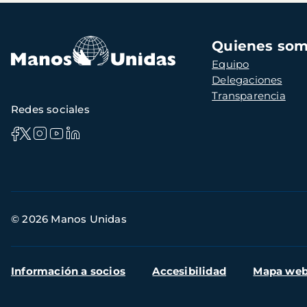
Navegación
Quienes so
principal
Equipo
Delegaciones
Transparencia
Redes sociales
Información
© 2026 Manos Unidas
de
contacto
Menú
Información a socios
Accesibilidad
Mapa we
secundario