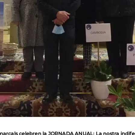
omarcals celebren la JORNADA ANUAL: La nostra indifer