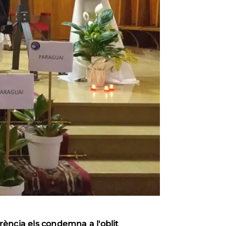
ència els condemna a l'oblit