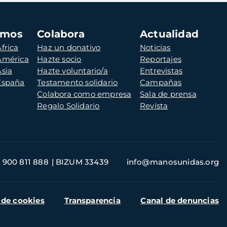
amos
Colabora
Actualidad
frica
Haz un donativo
Noticias
 América
Hazte socio
Reportajes
Asia
Hazte voluntario/a
Entrevistas
 España
Testamento solidario
Campañas
Colabora como empresa
Sala de prensa
Regalo Solidario
Revista
900 811 888
BIZUM 33439
info@manosunidas.org
 de cookies
Transparencia
Canal de denuncias