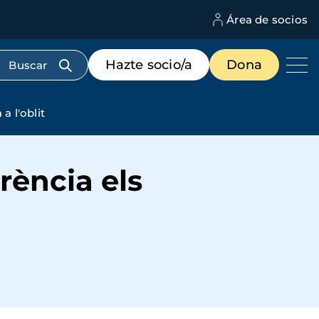
Área de socios
M
d
c
Menú
Hazte socio/a
Dona
d
de
us
destacados
cabecera
 l'oblit
rència els