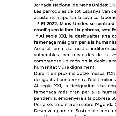
Jornada Nacional de Mans Unides: Di
Les parròquies de tot Espanya van ce
assistents a aportar la seva col·labora
* El 2022, Mans Unides se centrarà 
cronifiquen la fam i la pobresa, sota l
* Al segle XXI, la desigualtat s'ha 
l'amenaça més gran per a la humanita
Amb el lema «La nostra indiferència
vulnerables, per mirar des de la s
comprendre un món on la desigualtat
humanitat viure dignament.
Durant els pròxims dotze mesos, l'ONG 
desigualtat condemna a l'oblit milio
Al segle XXI, la desigualtat s'ha c
l'amenaça més gran per a la humani
pandèmia, empenyerà a la pobresa 500
Per això, treballarem sobre l'Agenda
Desenvolupament Sostenible com a mar