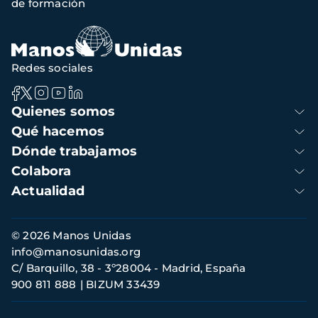
de formación
Redes sociales
Navegación
Quienes somos
principal
Qué hacemos
Dónde trabajamos
Colabora
Actualidad
Información
© 2026 Manos Unidas
de
info@manosunidas.org
contacto
C/ Barquillo, 38 - 3º28004 - Madrid, España
900 811 888
BIZUM 33439