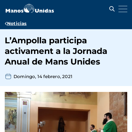
Pasar
al
contenido
principal
Ruta
Noticias
de
L’Ampolla participa
navegación
activament a la Jornada
Anual de Mans Unides
Domingo, 14 febrero, 2021