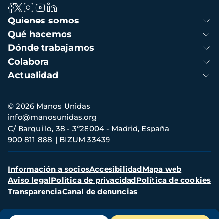
Navegación
Quienes somos
principal
Qué hacemos
Dónde trabajamos
Colabora
Actualidad
Información
© 2026 Manos Unidas
de
info@manosunidas.org
contacto
C/ Barquillo, 38 - 3º28004 - Madrid, España
900 811 888
BIZUM 33439
Menú
Información a socios
Accesibilidad
Mapa web
secundario
Aviso legal
Política de privacidad
Política de cookies
Transparencia
Canal de denuncias