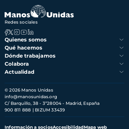
Redes sociales
Navegación
Quienes somos
principal
Qué hacemos
Dónde trabajamos
Colabora
Actualidad
Información
© 2026 Manos Unidas
de
info@manosunidas.org
contacto
C/ Barquillo, 38 - 3º28004 - Madrid, España
900 811 888
BIZUM 33439
Menú
Información a socios
Accesibilidad
Mapa web