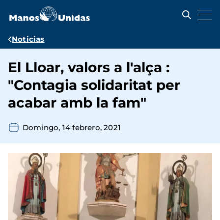
Pasar
al
contenido
principal
Ruta
Noticias
de
El Lloar, valors a l'alça :
navegación
"Contagia solidaritat per
acabar amb la fam"
Domingo, 14 febrero, 2021