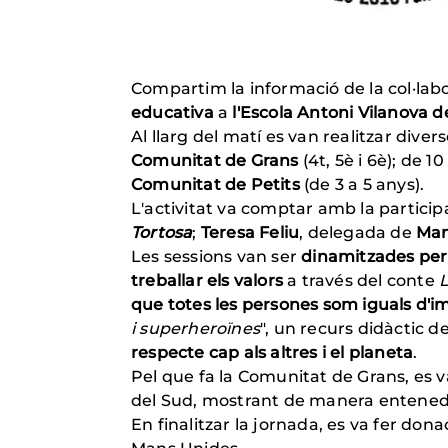
Compartim la informació de la col·la
educativa
a
l'Escola Antoni Vilanova d
Al llarg del matí es van realitzar dive
Comunitat de Grans
(4t, 5è i 6è); de 10
Comunitat de Petits
(de 3 a 5 anys).
L'activitat va comptar amb la partici
Tortosa
;
Teresa Feliu
, delegada de
Man
Les sessions van ser
dinamitzades per
treballar els valors
a través del conte
que totes les persones som iguals d'i
i superheroïnes
", un recurs didàctic 
respecte cap als altres i el planeta
.
Pel que fa la Comunitat de Grans, es
del Sud, mostrant de manera entened
En finalitzar la jornada, es va fer dona