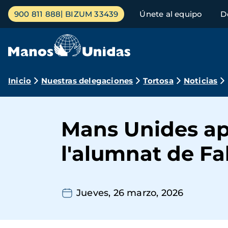
Pasar
Menú
900 811 888
BIZUM 33439
Únete al equipo
D
al
principal
contenido
principal
Ruta
Inicio
Nuestras delegaciones
Tortosa
Noticias
de
navegación
Mans Unides apro
l'alumnat de Fa
Jueves, 26 marzo, 2026