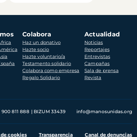
amos
Colabora
Actualidad
frica
Haz un donativo
Noticias
 América
Hazte socio
Reportajes
Asia
Hazte voluntario/a
Entrevistas
 España
Testamento solidario
Campañas
Colabora como empresa
Sala de prensa
Regalo Solidario
Revista
900 811 888
BIZUM 33439
info@manosunidas.org
 de cookies
Transparencia
Canal de denuncias