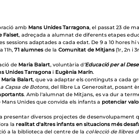
boració amb
Mans Unides Tarragona
, el passat 23 de 
e Falset
, adreçada a alumnat de diferents etapes edu
rses sessions adaptades a cada edat. De 9 a 10 hores hi
 a 11h,
71 alumnes
de la
Comunitat de Mitjans
(1r, 2n i 3
pació de
Maria Balart
, voluntària d
'Educació per al Des
s Unides Tarragona
i
Eugènia Marín
.
 Maria Balart
, que va adaptar els continguts a cada gr
La Capsa de Botons
, del llibre La Generositat, posant 
mportants
. Amb l'alumnat de Mitjans, es va dur a terme 
de Mans Unides que convida els infants a
potenciar valor
 va presentar diversos projectes de desenvolupament 
ora la
realitat d'altres infants en situacions més desaf
ció a la biblioteca del centre de la
col·lecció de llibres