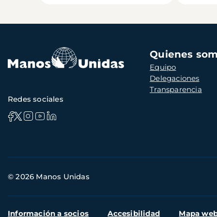
Navegación
Quienes so
principal
Equipo
Delegaciones
Transparencia
Redes sociales
Información
© 2026 Manos Unidas
de
contacto
Menú
Información a socios
Accesibilidad
Mapa we