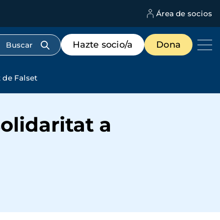
Área de socios
M
d
c
Menú
Hazte socio/a
Dona
d
de
us
destacados
cabecera
t de Falset
olidaritat a