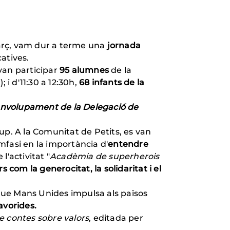
març, vam dur a terme una
jornada
catives.
 van participar
95 alumnes
de la
r); i d'11:30 a 12:30h,
68 infants de la
envolupament de la Delegació de
up. A la Comunitat de Petits, es van
èmfasi en la importància d'
entendre
l'activitat "
Acadèmia de superherois
s com la generocitat, la solidaritat i el
que Mans Unides impulsa als països
avorides.
 de contes sobre valors
, editada per