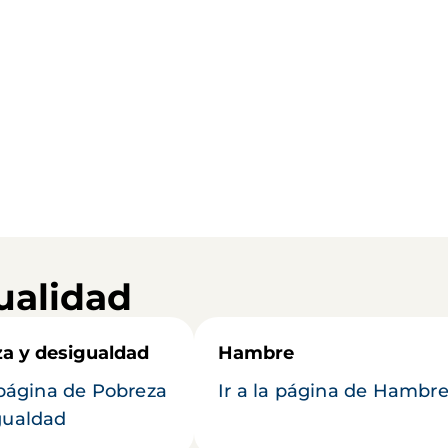
ualidad
a y desigualdad
Hambre
a página de Pobreza
Ir a la página de Hambr
gualdad