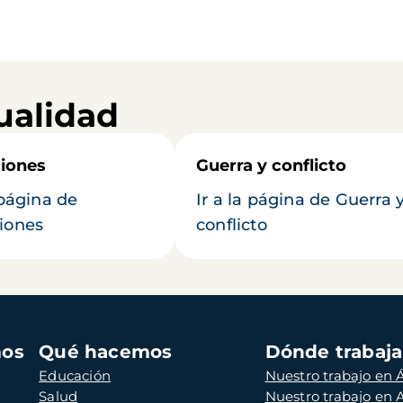
ualidad
iones
Guerra y conflicto
 página de
Ir a la página de Guerra 
iones
conflicto
mos
Qué hacemos
Dónde trabaj
Educación
Nuestro trabajo en Á
Salud
Nuestro trabajo en