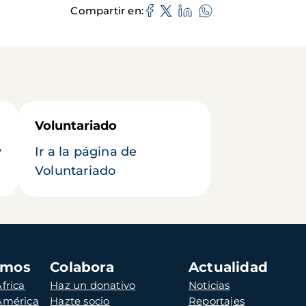
Compartir en
Voluntariado
y
Ir a la página de
Voluntariado
amos
Colabora
Actualidad
frica
Haz un donativo
Noticias
 América
Hazte socio
Reportajes