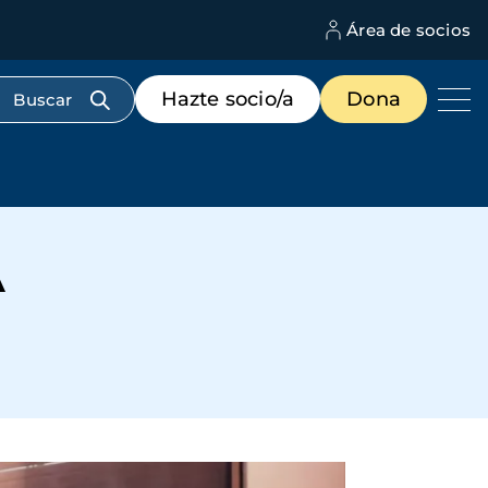
Área de socios
M
d
c
Menú
Hazte socio/a
Dona
d
de
us
destacados
cabecera
A