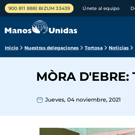
Pasar
Menú
900 811 888
BIZUM 33439
Únete al equipo
D
al
principal
contenido
principal
Ruta
Inicio
Nuestras delegaciones
Tortosa
Noticias
de
navegación
MÒRA D'EBRE:
Jueves, 04 noviembre, 2021