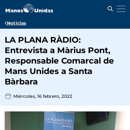
Pasar
al
contenido
principal
Ruta
Noticias
de
LA PLANA RÀDIO:
navegación
Entrevista a Màrius Pont,
Responsable Comarcal de
Mans Unides a Santa
Bàrbara
Miércoles, 16 febrero, 2022