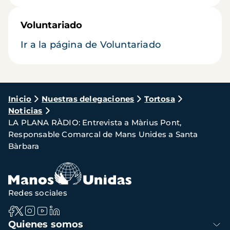
Voluntariado
Ir a la página de Voluntariado
Ruta
Inicio
Nuestras delegaciones
Tortosa
Noticias
de
LA PLANA RÀDIO: Entrevista a Màrius Pont,
navegación
Responsable Comarcal de Mans Unides a Santa
Bàrbara
Redes sociales
Navegación
Quienes somos