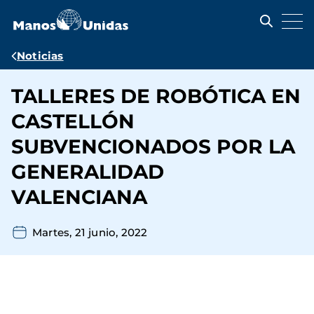
Pasar
al
contenido
principal
Ruta
Noticias
de
TALLERES DE ROBÓTICA EN
navegación
CASTELLÓN
SUBVENCIONADOS POR LA
GENERALIDAD
VALENCIANA
Martes, 21 junio, 2022