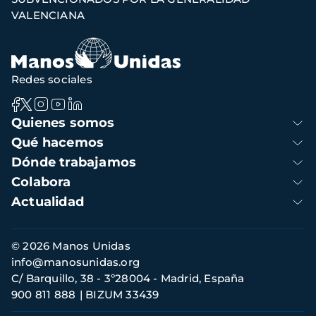
VALENCIANA
Redes sociales
Navegación
Quienes somos
principal
Qué hacemos
Dónde trabajamos
Colabora
Actualidad
Información
© 2026 Manos Unidas
de
info@manosunidas.org
contacto
C/ Barquillo, 38 - 3º28004 - Madrid, España
900 811 888
BIZUM 33439