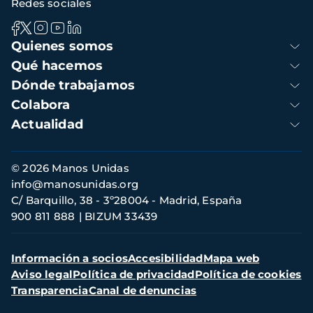
Redes sociales
Navegación
Quienes somos
principal
Qué hacemos
Dónde trabajamos
Colabora
Actualidad
Información
© 2026 Manos Unidas
de
info@manosunidas.org
contacto
C/ Barquillo, 38 - 3º28004 - Madrid, España
900 811 888
BIZUM 33439
Menú
Información a socios
Accesibilidad
Mapa web
secundario
Aviso legal
Política de privacidad
Política de cookies
Transparencia
Canal de denuncias