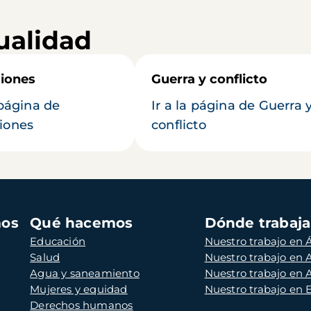
ualidad
iones
Guerra y conflicto
 página de
Ir a la página de Guerra 
iones
conflicto
mos
Qué hacemos
Dónde trabaj
Educación
Nuestro trabajo en Á
Salud
Nuestro trabajo en
Agua y saneamiento
Nuestro trabajo en 
Mujeres y equidad
Nuestro trabajo en
Derechos humanos