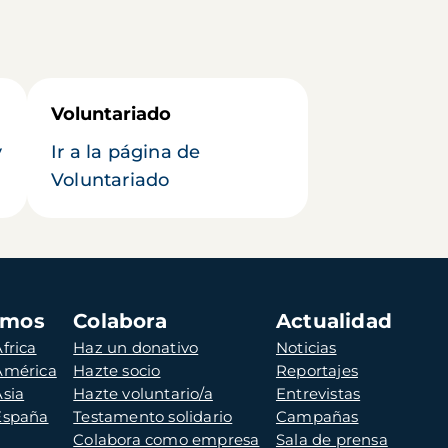
Voluntariado
y
Ir a la página de
Voluntariado
amos
Colabora
Actualidad
frica
Haz un donativo
Noticias
 América
Hazte socio
Reportajes
Asia
Hazte voluntario/a
Entrevistas
 España
Testamento solidario
Campañas
Colabora como empresa
Sala de prensa