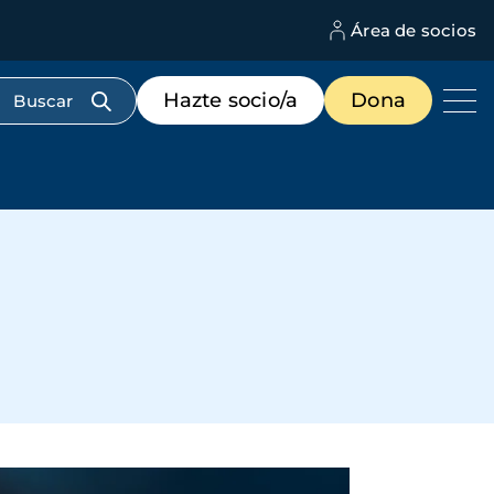
Área de socios
M
d
c
Menú
Hazte socio/a
Dona
d
de
us
destacados
cabecera