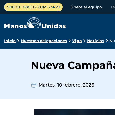
Pasar
Menú
900 811 888
BIZUM 33439
Únete al equipo
D
al
principal
contenido
principal
Ruta
Inicio
Nuestras delegaciones
Vigo
Noticias
Nu
de
navegación
Nueva Campañ
Martes, 10 febrero, 2026