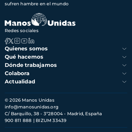
sufren hambre en el mundo
navegación
Redes sociales
Navegación
Quienes somos
principal
Qué hacemos
Dónde trabajamos
Colabora
Actualidad
Información
© 2026 Manos Unidas
de
info@manosunidas.org
contacto
C/ Barquillo, 38 - 3º28004 - Madrid, España
900 811 888
BIZUM 33439