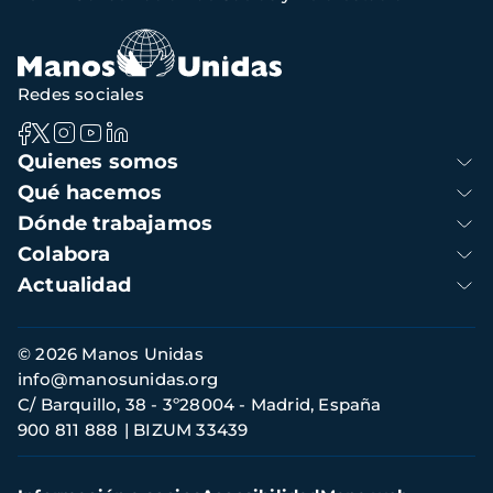
de
navegación
Redes sociales
Navegación
Quienes somos
principal
Qué hacemos
Dónde trabajamos
Colabora
Actualidad
Información
© 2026 Manos Unidas
de
info@manosunidas.org
contacto
C/ Barquillo, 38 - 3º28004 - Madrid, España
900 811 888
BIZUM 33439