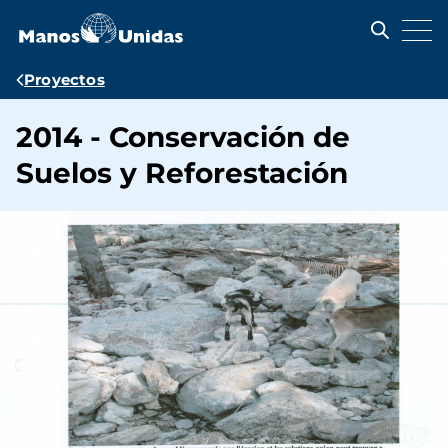
Pasar
al
contenido
principal
Ruta
Proyectos
de
2014 - Conservación de
navegación
Suelos y Reforestación