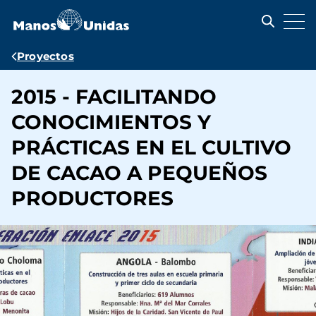
Pasar
al
contenido
principal
Ruta
Proyectos
de
2015 - FACILITANDO
navegación
CONOCIMIENTOS Y
PRÁCTICAS EN EL CULTIVO
DE CACAO A PEQUEÑOS
PRODUCTORES