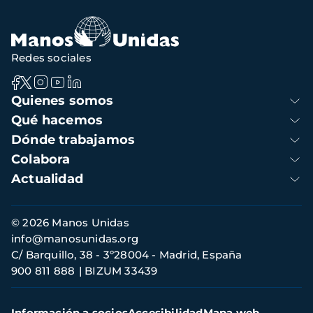
Redes sociales
Navegación
Quienes somos
principal
Qué hacemos
Dónde trabajamos
Colabora
Actualidad
Información
© 2026 Manos Unidas
de
info@manosunidas.org
contacto
C/ Barquillo, 38 - 3º28004 - Madrid, España
900 811 888
BIZUM 33439
Menú
Información a socios
Accesibilidad
Mapa web