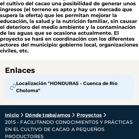
el cultivo del cacao una posibilidad de generar unos
ingresos (el terreno es apto y hay un mercado que
supera la oferta) que les permitan mejorar la
educación, la salud y la nutrición familiar, sin causar
el deterioro del medio ambiente y la contaminación
de las aguas que se ocasiona actualmente. El
proyecto se hará en coordinación con los diferentes
actores del municipio: gobierno local, organizaciones
civiles, etc.
Enlaces
Localización "HONDURAS - Cuenca de Río
Choloma"
Ruta
Inicio
Dónde trabajamos
Proyectos
2015 - FACILITANDO CONOCIMIENTOS Y PRÁCTICAS
de
EN EL CULTIVO DE CACAO A PEQUEÑOS
navegación
PRODUCTORES