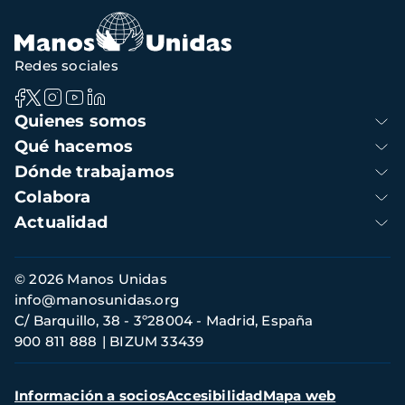
Redes sociales
Navegación
Quienes somos
principal
Qué hacemos
Dónde trabajamos
Colabora
Actualidad
Información
© 2026 Manos Unidas
de
info@manosunidas.org
contacto
C/ Barquillo, 38 - 3º28004 - Madrid, España
900 811 888
BIZUM 33439
Menú
Información a socios
Accesibilidad
Mapa web