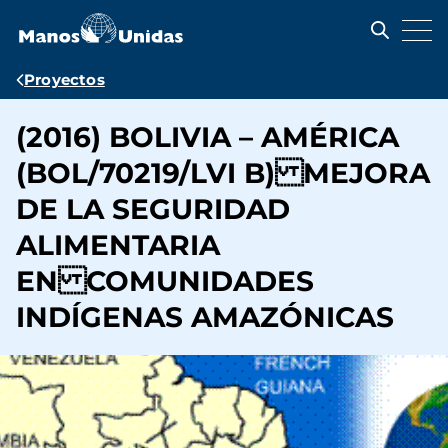
Pasar
al
contenido
principal
Ruta
Proyectos
de
(2016) BOLIVIA – AMÉRICA
navegación
(BOL/70219/LVI B) MEJORA
DE LA SEGURIDAD
ALIMENTARIA
EN COMUNIDADES
INDÍGENAS AMAZÓNICAS