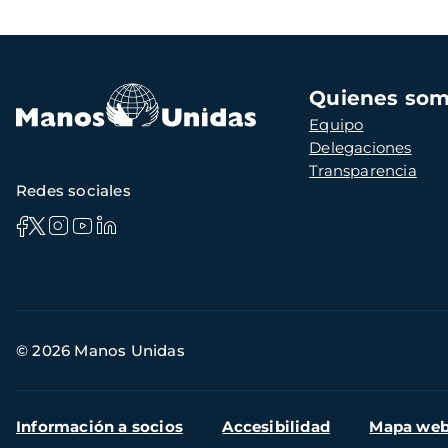
Navegación
Quienes so
principal
Equipo
Delegaciones
Transparencia
Redes sociales
Información
© 2026 Manos Unidas
de
contacto
Menú
Información a socios
Accesibilidad
Mapa we
secundario