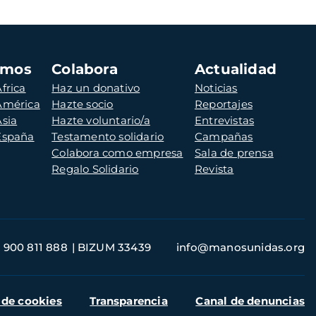
amos
Colabora
Actualidad
frica
Haz un donativo
Noticias
 América
Hazte socio
Reportajes
Asia
Hazte voluntario/a
Entrevistas
 España
Testamento solidario
Campañas
Colabora como empresa
Sala de prensa
Regalo Solidario
Revista
900 811 888
BIZUM 33439
info@manosunidas.org
 de cookies
Transparencia
Canal de denuncias