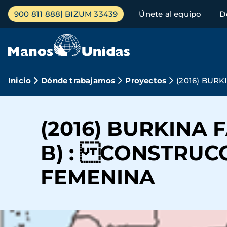
Pasar
Menú
900 811 888
BIZUM 33439
Únete al equipo
D
al
principal
contenido
principal
Ruta
Inicio
Dónde trabajamos
Proyectos
(2016) BUR
de
navegación
(2016) BURKINA 
B) : CONSTRUCC
FEMENINA