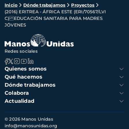
Ruta
Inicio
Dónde trabajamos
Proyectos
(2016) ERITREA - ÁFRICA ESTE (ERI/70567/LVI
de
C) EDUCACIÓN SANITARIA PARA MADRES
navegación
JÓVENES
Redes sociales
Navegación
Quienes somos
principal
Qué hacemos
Dónde trabajamos
Colabora
Actualidad
Información
© 2026 Manos Unidas
de
info@manosunidas.org