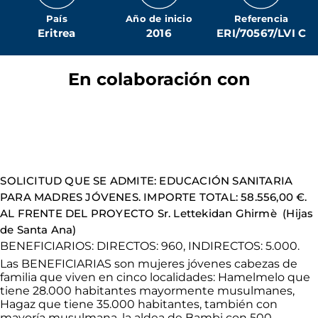
País
Año de inicio
Referencia
Eritrea
2016
ERI/70567/LVI C
En colaboración con
SOLICITUD QUE SE ADMITE: EDUCACIÓN SANITARIA
PARA MADRES JÓVENES. IMPORTE TOTAL: 58.556,00 €.
AL FRENTE DEL PROYECTO Sr. Lettekidan Ghirmè (Hijas
de Santa Ana)
BENEFICIARIOS: DIRECTOS: 960, INDIRECTOS: 5.000.
Las BENEFICIARIAS son mujeres jóvenes cabezas de
familia que viven en cinco localidades: Hamelmelo que
tiene 28.000 habitantes mayormente musulmanes,
Hagaz que tiene 35.000 habitantes, también con
mayoría musulmana, la aldea de Bambi con 500