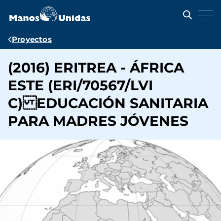
Pasar
al
contenido
principal
Ruta
Proyectos
de
(2016) ERITREA - ÁFRICA
navegación
ESTE (ERI/70567/LVI
C) EDUCACIÓN SANITARIA
PARA MADRES JÓVENES