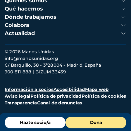
Quienes somos
principal
Qué hacemos
Dónde trabajamos
Colabora
Actualidad
Información
© 2026 Manos Unidas
de
info@manosunidas.org
contacto
C/ Barquillo, 38 - 3º28004 - Madrid, España
900 811 888
BIZUM 33439
Menú
Información a socios
Accesibilidad
Mapa web
secundario
Aviso legal
Política de privacidad
Política de cookies
Transparencia
Canal de denuncias
Menú
Hazte socio/a
Dona
de
destacados