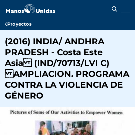
Pasar
al
contenido
principal
Ruta
Proyectos
de
(2016) INDIA/ ANDHRA
navegación
PRADESH - Costa Este
Asia (IND/70713/LVI C)
AMPLIACION. PROGRAMA
CONTRA LA VIOLENCIA DE
GÉNERO