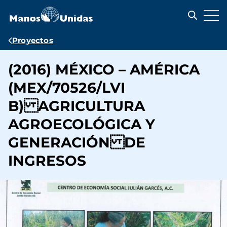
Pasar
al
contenido
principal
Ruta
Proyectos
de
(2016) MÉXICO – AMÉRICA
navegación
(MEX/70526/LVI
B) AGRICULTURA
AGROECOLÓGICA Y
GENERACIÓN DE
INGRESOS