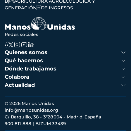
B) AGRICULTURA AGROECOLÓGICA Y
navegación
GENERACIÓN DE INGRESOS
Redes sociales
Navegación
Quienes somos
principal
Qué hacemos
Dónde trabajamos
Colabora
Actualidad
Información
© 2026 Manos Unidas
de
info@manosunidas.org
contacto
C/ Barquillo, 38 - 3º28004 - Madrid, España
900 811 888
BIZUM 33439