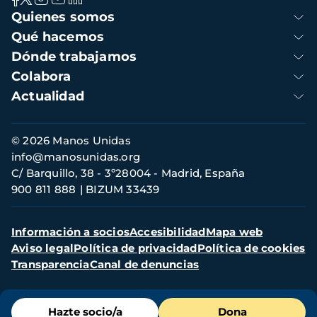
Navegación
Quienes somos
principal
Qué hacemos
Dónde trabajamos
Colabora
Actualidad
Información
© 2026 Manos Unidas
de
info@manosunidas.org
contacto
C/ Barquillo, 38 - 3º28004 - Madrid, España
900 811 888
BIZUM 33439
Menú
Información a socios
Accesibilidad
Mapa web
secundario
Aviso legal
Política de privacidad
Política de cookies
Transparencia
Canal de denuncias
Menú
Hazte socio/a
Dona