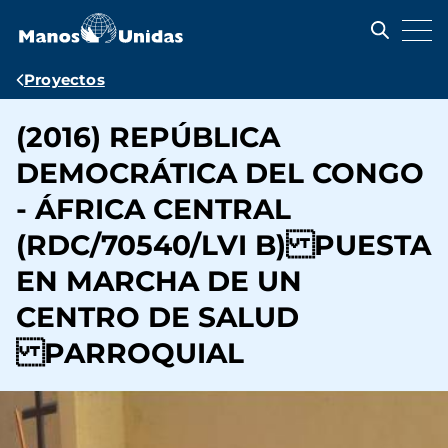
Pasar
al
contenido
principal
Ruta
Proyectos
de
(2016) REPÚBLICA
navegación
DEMOCRÁTICA DEL CONGO
- ÁFRICA CENTRAL
(RDC/70540/LVI B) PUESTA
EN MARCHA DE UN
CENTRO DE SALUD
PARROQUIAL