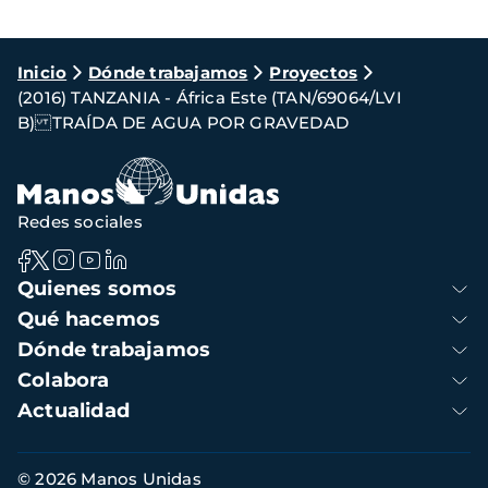
Ruta
Inicio
Dónde trabajamos
Proyectos
(2016) TANZANIA - África Este (TAN/69064/LVI
de
B) TRAÍDA DE AGUA POR GRAVEDAD
navegación
Redes sociales
Navegación
Quienes somos
principal
Qué hacemos
Dónde trabajamos
Colabora
Actualidad
Información
© 2026 Manos Unidas