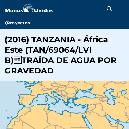
Pasar
al
contenido
principal
Ruta
Proyectos
de
(2016) TANZANIA - África
navegación
Este (TAN/69064/LVI
B) TRAÍDA DE AGUA POR
GRAVEDAD