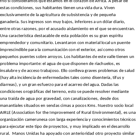
frío si consideramos que estamos en el corazón de África. A pesar de
estas condiciones, sus habitantes tienen una vida dura. Viven
exclusivamente de la agricultura de subsistencia y de pequeña
ganadería. Sus ingresos son muy bajos, inferiores a un dólar diario,
entre otras razones, por el acusado aislamiento en el que se encuentran.
Una característica destacable de esta población es su gran espíritu
emprendedor y comunitario. Levantaron con material local un puente
imprescindible para la comunicación con el exterior, así como otros
pequeños puentes sobre arroyos. Los habitantes de este valle tienen un
problema importante: el agua de que disponen de riachuelos, es
insalubre y de acceso trabajoso. Ello conlleva graves problemas de salud
(hay alta incidencia de enfermedades tales como disentería, tifus y
diarreas), y un gran esfuerzo para el acarreo del agua. Dadas las
condiciones orográficas del terreno, esto se puede resolver mediante
una traída de agua por gravedad, con canalizaciones, desde dos
manantiales situados en sendas cimas a pocos Kms. Nuestro socio local
AIRLE (Association for the Improvement of Rural Environmental), es una
organización camerunesa con larga experiencia y conocimientos técnicos
para ejecutar este tipo de proyectos, y muy implicado en el desarrollo
rural.
Manos Unidas ha apoyado con anterioridad otro proyecto similar