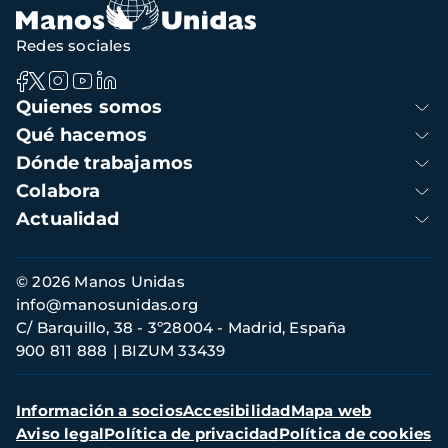
Redes sociales
Navegación
Quienes somos
principal
Qué hacemos
Dónde trabajamos
Colabora
Actualidad
Información
© 2026 Manos Unidas
de
info@manosunidas.org
contacto
C/ Barquillo, 38 - 3º28004 - Madrid, España
900 811 888
BIZUM 33439
Menú
Información a socios
Accesibilidad
Mapa web
secundario
Aviso legal
Política de privacidad
Política de cookies