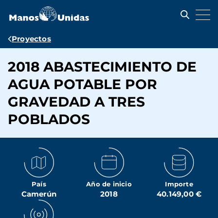
Pasar
al
contenido
principal
Ruta
Proyectos
de
2018 ABASTECIMIENTO DE
navegación
AGUA POTABLE POR
GRAVEDAD A TRES
POBLADOS
País
Año de inicio
Importe
Camerún
2018
40.149,00 €