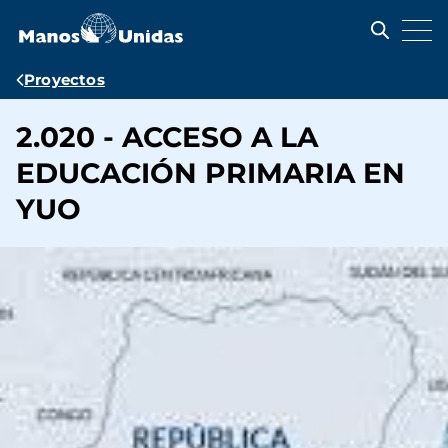
Pasar
al
contenido
principal
Ruta
Proyectos
de
2.020 - ACCESO A LA
navegación
EDUCACIÓN PRIMARIA EN
YUO