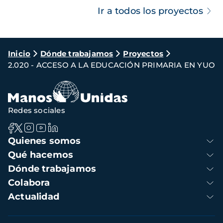
Ir a todos los proyectos
Ruta
Inicio
Dónde trabajamos
Proyectos
2.020 - ACCESO A LA EDUCACIÓN PRIMARIA EN YUO
de
navegación
Redes sociales
Navegación
Quienes somos
principal
Qué hacemos
Dónde trabajamos
Colabora
Actualidad