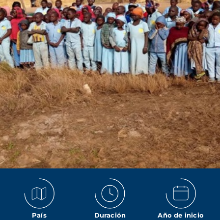
País
Duración
Año de inicio