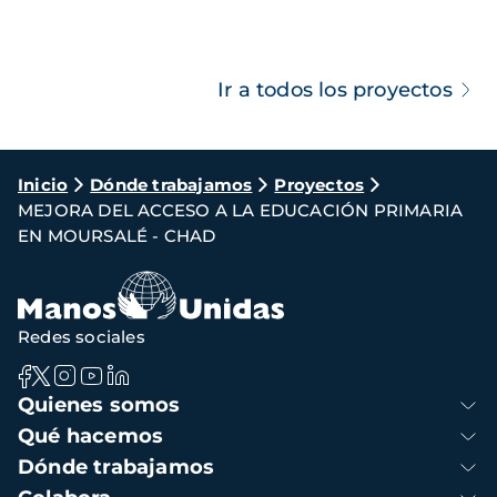
Ir a todos los proyectos
Ruta
Inicio
Dónde trabajamos
Proyectos
MEJORA DEL ACCESO A LA EDUCACIÓN PRIMARIA
de
EN MOURSALÉ - CHAD
navegación
Redes sociales
Navegación
Quienes somos
principal
Qué hacemos
Dónde trabajamos