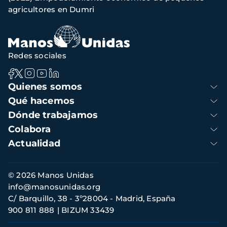
de
agricultores en Dumri
navegación
Redes sociales
Navegación
Quienes somos
principal
Qué hacemos
Dónde trabajamos
Colabora
Actualidad
Información
© 2026 Manos Unidas
de
info@manosunidas.org
contacto
C/ Barquillo, 38 - 3º28004 - Madrid, España
900 811 888
BIZUM 33439