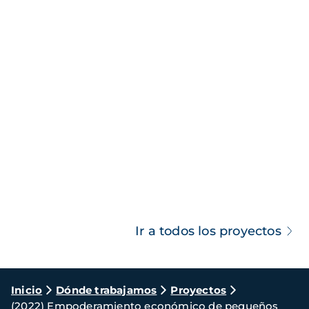
Ir a todos los proyectos
Ruta
Inicio
Dónde trabajamos
Proyectos
(2022) Empoderamiento económico de pequeños