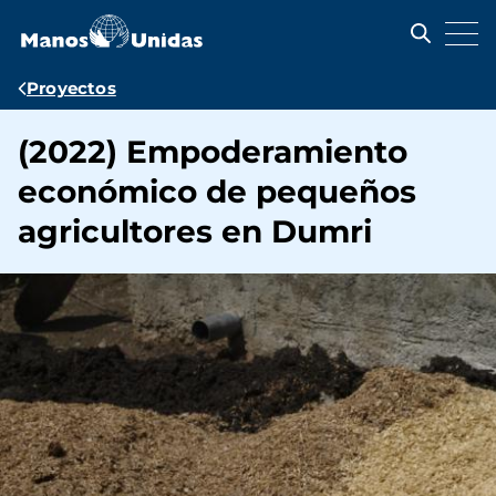
Pasar
al
contenido
principal
Ruta
Proyectos
de
(2022) Empoderamiento
navegación
económico de pequeños
agricultores en Dumri