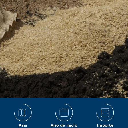
País
Año de inicio
Importe