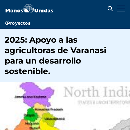
Pasar
al
contenido
principal
Ruta
Proyectos
de
2025: Apoyo a las
navegación
agricultoras de Varanasi
para un desarrollo
sostenible.