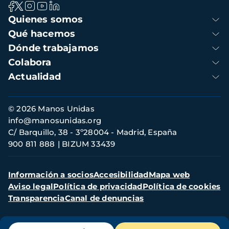
Navegación
Quienes somos
principal
Qué hacemos
Dónde trabajamos
Colabora
Actualidad
Información
© 2026 Manos Unidas
de
info@manosunidas.org
contacto
C/ Barquillo, 38 - 3º28004 - Madrid, España
900 811 888
BIZUM 33439
Menú
Información a socios
Accesibilidad
Mapa web
secundario
Aviso legal
Política de privacidad
Política de cookies
Transparencia
Canal de denuncias
Menú