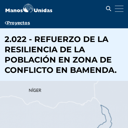
Pasar
al
contenido
principal
Ruta
Proyectos
de
2.022 - REFUERZO DE LA
navegación
RESILIENCIA DE LA
POBLACIÓN EN ZONA DE
CONFLICTO EN BAMENDA.